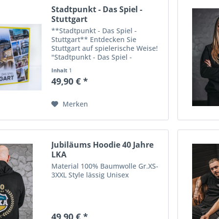
Stadtpunkt - Das Spiel -
Stuttgart
**Stadtpunkt - Das Spiel -
Stuttgart** Entdecken Sie
Stuttgart auf spielerische Weise!
"Stadtpunkt - Das Spiel -
Stuttgart" ist ein einzigartiges
Inhalt
1
Brettspiel, das die Schönheit und
49,90 € *
Vielfalt der Landeshauptstadt
Baden-Württembergs mit...
Merken
Jubiläums Hoodie 40 Jahre
LKA
Material 100% Baumwolle Gr.XS-
3XXL Style lässig Unisex
49,90 € *